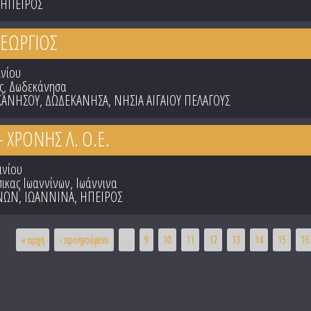
ΗΠΕΙΡΟΣ
ΓΕΩΡΓΙΟΣ
ινίου
ς, Δωδεκάνησα
ΚΑΝΗΣΟΥ
,
ΔΩΔΕΚΑΝΗΣΑ
,
ΝΗΣΙΑ ΑΙΓΑΙΟΥ ΠΕΛΑΓΟΥΣ
- ΧΡΟΝΗΣ Λ. Ο.Ε.
ινίου
σικας Ιωαννίνων, Ιωάννινα
ΙΝΩΝ
,
ΙΩΑΝΝΙΝΑ
,
ΗΠΕΙΡΟΣ
« αρχή
‹ προηγούμενο
…
9
10
11
12
13
14
15
16