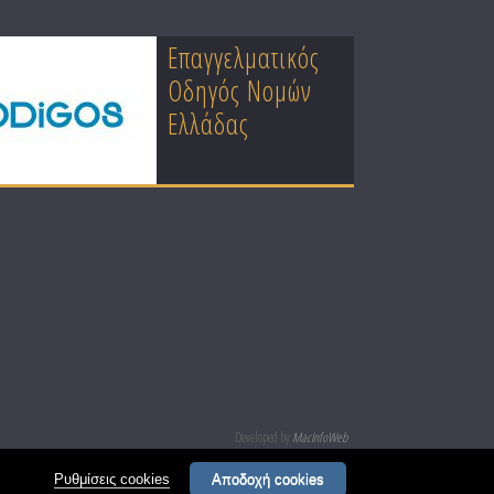
Επαγγελματικός
Κατασκευή
Οδηγός Νομών
Επαγγελματικών
Ελλάδας
Ιστοσελίδων
Developed by
MacInfoWeb
Ρυθμίσεις cookies
Αποδοχή cookies