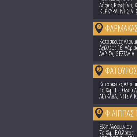
Λόφος Κογεβίνα, 
ΚΕΡΚΥΡΑ
,
ΝΗΣΙΑ Ι
ΦΑΡΜΑΚΑΣ 
2
Κατασκευές Αλουμ
Αχιλλέως 16, Λάρισ
ΛΑΡΙΣΑ
,
ΘΕΣΣΑΛΙΑ
ΦΑΤΟΥΡΟΣ
3
Κατασκευές Αλουμ
1ο Χλμ. Επ. Οδού 
ΛΕΥΚΑΔΑ
,
ΝΗΣΙΑ Ι
ΦΙΛΙΠΠΑΣ
4
Είδη Αλουμινίου
7ο Χλμ. Ε.Ο.Άρτας -