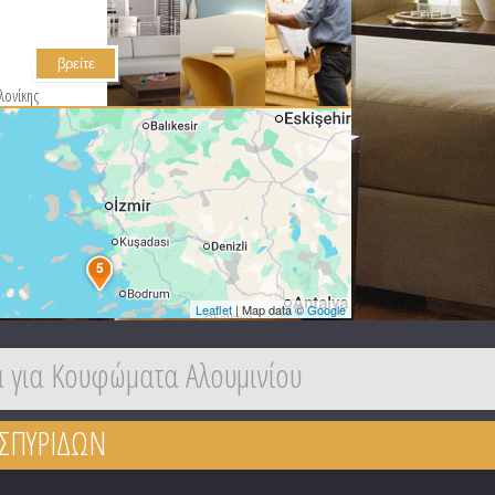
λονίκης
5
Leaflet
| Map data ©
Google
 για Κουφώματα Αλουμινίου
 ΣΠΥΡΙΔΩΝ