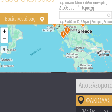
π.χ. Ιωάννου Νίκος ή τίτλος κατηγορίας
Διεύθυνση ή Περιοχή
Βρείτε κοντά σας
π.χ. Βενιζέλου 10, Αθήνα ή Εύοσμος Θεσσα
6
1
2
4
+
3
−
R
Αποτελέσματα
ΦΑΚΙΟΛΑΣ
1
Είδη Αλουμινίου