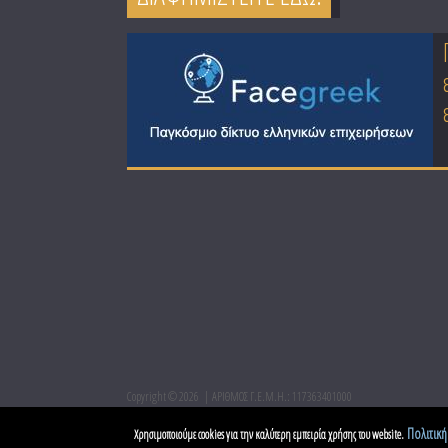
Copyright © 2026
ΑΡΙΘΜΟΣ Γ.Ε.Μ.Η.: 117363401000
Πολιτική
Χρησιμοποιούμε cookies για την καλύτερη εμπειρία χρήσης του website.