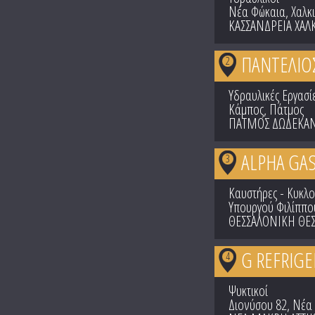
Νέα Φώκαια, Χαλκι
ΚΑΣΣΑΝΔΡΕΙΑ ΧΑΛ
ΠΑΝΤΕΛΙΟ
2
Υδραυλικές Εργασί
Κάμπος, Πάτμος
ΠΑΤΜΟΣ ΔΩΔΕΚΑ
ALPHA GAS 
3
Καυστήρες - Κυκλ
Υπουργού Φιλίππο
ΘΕΣΣΑΛΟΝΙΚΗ ΘΕ
G REFRIGE
4
Ψυκτικοί
Διονύσου 82, Νέ