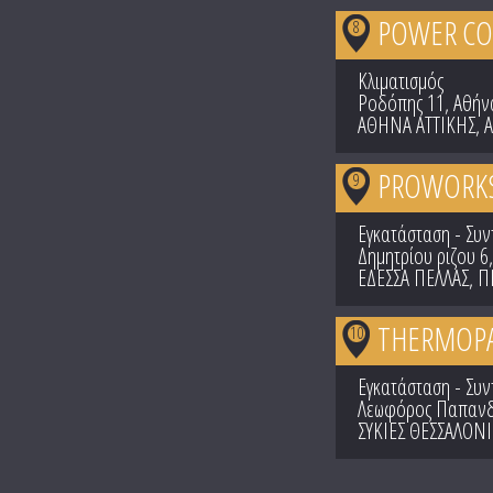
POWER COO
8
Κλιματισμός
Ροδόπης 11, Αθήν
ΑΘΗΝΑ ΑΤΤΙΚΗΣ
,
Α
PROWORKS
9
Εγκατάσταση - Συ
Δημητρίου ριζου 6
ΕΔΕΣΣΑ ΠΕΛΛΑΣ
,
Π
THERMOPA
10
Εγκατάσταση - Συ
Λεωφόρος Παπανδ
ΣΥΚΙΕΣ ΘΕΣΣΑΛΟΝ
Pages