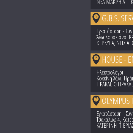
ΝΕΑ ΜΑΚΡΗ ΑΤΤΙ
G.B.S. SE
5
Εγκατάσταση - Συ
Άνω Κορακιάνα, Κ
ΚΕΡΚΥΡΑ
,
ΝΗΣΙΑ Ι
HOUSE - 
6
Ηλεκτρολόγοι
Κοκκίνη Χάνι, Ηρά
ΗΡΑΚΛΕΙΟ ΗΡΑΚΛΕ
OLYMPUS T
7
Εγκατάσταση - Συ
Τσακάλωφ 4, Κατε
ΚΑΤΕΡΙΝΗ ΠΙΕΡΙΑ