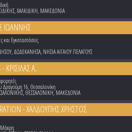
δική
ΚΙΔΙΚΗΣ
,
ΧΑΛΚΙΔΙΚΗ
,
ΜΑΚΕΔΟΝΙΑ
Σ ΙΩΑΝΝΗΣ
ες και Εγκαταστάσεις
ΝΗΣΟΥ
,
ΔΩΔΕΚΑΝΗΣΑ
,
ΝΗΣΙΑ ΑΙΓΑΙΟΥ ΠΕΛΑΓΟΥΣ
- ΚΡΙΣΙΛΑΣ Α.
οφορητές
υ Δραγούμη 16, Θεσσαλονίκη
ΣΣΑΛΟΝΙΚΗΣ
,
ΘΕΣΣΑΛΟΝΙΚΗ
,
ΜΑΚΕΔΟΝΙΑ
RATION - ΧΑΛΔΟΥΠΗΣ ΧΡΗΣΤΟΣ
α Μάκρη