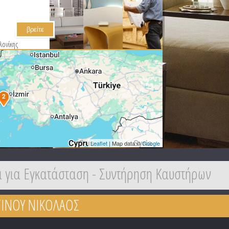
λονίκης
2
Leaflet
| Map data ©
Google
 για Εγκατάσταση - Συντήρηση Καυστήρων
ΙΝΟΥ ΝΙΚΟΛΑΟΣ