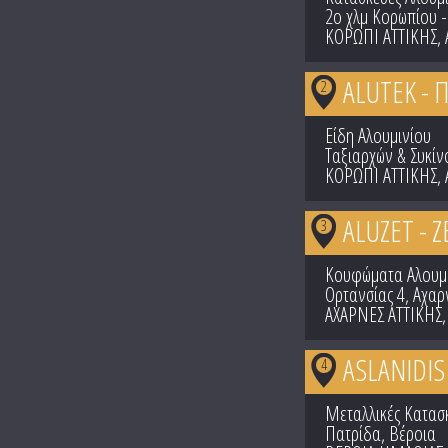
2ο χλμ Κορωπίου 
ΚΟΡΩΠΙ ΑΤΤΙΚΗΣ
,
ALUTEK - 
2
Είδη Αλουμινίου
Ταξιαρχών & Συκίν
ΚΟΡΩΠΙ ΑΤΤΙΚΗΣ
,
ALUZET - Ζ
3
Κουφώματα Αλουμ
Ορτανσίας 4, Αχαρ
ΑΧΑΡΝΕΣ ΑΤΤΙΚΗΣ
ASLANIDIS
4
Μεταλλικές Κατασ
Πατρίδα, Βέροια