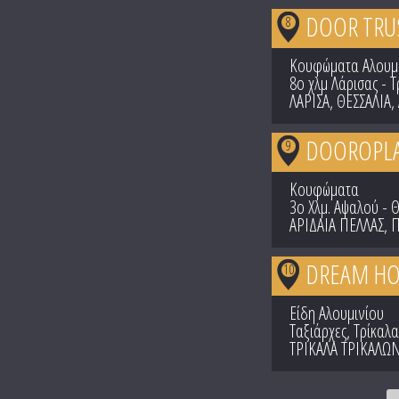
DOOR TRU
8
Κουφώματα Αλουμ
8ο χλμ Λάρισας - 
ΛΑΡΙΣΑ
,
ΘΕΣΣΑΛΙΑ
,
DOOROPLAST
9
Κουφώματα
3ο Χλμ. Αψαλού - 
ΑΡΙΔΑΙΑ ΠΕΛΛΑΣ
,
Π
DREAM HO
10
Είδη Αλουμινίου
Ταξιάρχες, Τρίκαλα
ΤΡΙΚΑΛΑ ΤΡΙΚΑΛΩ
Pages