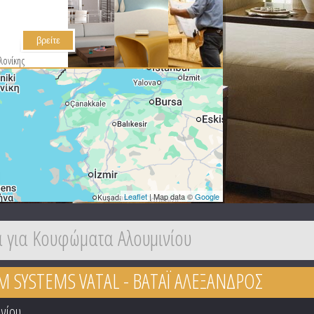
λονίκης
Leaflet
| Map data ©
Google
 για Κουφώματα Αλουμινίου
 SYSTEMS VATAL - ΒΑΤΑΪ ΑΛΕΞΑΝΔΡΟΣ
ινίου