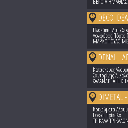
ΒΕΡΟΙΑ ΗΜΑΘΙΑΣ
DECO IDE
5
Πλακάκια Δαπέδου
Λεωφόρος Πόρτο 
ΜΑΡΚΟΠΟΥΛΟ ΜΕΣ
DENAL - 
6
Κατασκευές Αλουμ
Σαντορίνης 7, Χαλ
ΧΑΛΑΝΔΡΙ ΑΤΤΙΚΗ
DIMETAL -
7
Κουφώματα Αλουμ
Γενέσι, Τρίκαλα
ΤΡΙΚΑΛΑ ΤΡΙΚΑΛΩ