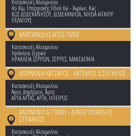
Κατασκευές Αλουμινίου
4ο Χλμ. Επαρχιακής Οδού Κώ - Χωρίων, Κώς
ΚΩΣ ΔΩΔΕΚΑΝΗΣΟΥ
,
ΔΩΔΕΚΑΝΗΣΑ
,
ΝΗΣΙΑ ΑΙΓΑΙΟΥ
ΠΕΛΑΓΟΥΣ
ΑΛΜΠΑΝΙΔΗΣ ΑΠΟΣΤΟΛΟΣ
2
Κατασκευές Αλουμινίου
Ηράκλεια Σερρών
ΗΡΑΚΛΕΙΑ ΣΕΡΡΩΝ
,
ΣΕΡΡΕΣ
,
ΜΑΚΕΔΟΝΙΑ
ΑΛΟΥΜΙΝΙΑ ΚΑΤΣΑΡΟΣ - ΚΑΤΣΑΡΟΣ Δ.ΣΩΤΗΡΙΟΣ
3
Κατασκευές Αλουμινίου
Άγιος Δημήτριος, Άρτα
ΑΡΤΑ ΑΡΤΑΣ
,
ΑΡΤΑ
,
ΗΠΕΙΡΟΣ
ΑΛΟΥΜΙΝΙΟ & ΤΕΧΝΗ - ΔΡΑΓΑΤΟΓΙΑΝΝΗΣ
ΣΤΕΦΑΝΟΣ
4
Κατασκευές Αλουμινίου