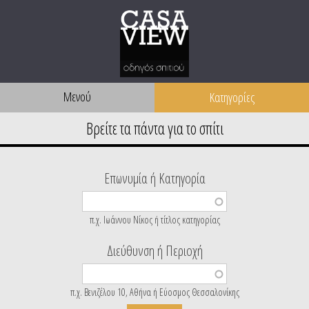
Μενού
Επωνυμία ή Κατηγορία
π.χ. Ιωάννου Νίκος ή τίτλος κατηγορίας
Διεύθυνση ή Περιοχή
π.χ. Βενιζέλου 10, Αθήνα ή Εύοσμος Θεσσαλονίκης