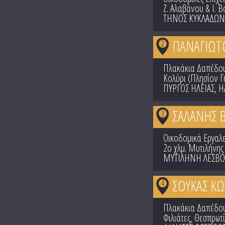
Ζ. Αλαβάνου & Ι. Β
ΤΗΝΟΣ ΚΥΚΛΑΔΩΝ
ΠΑΝΑΓΙΩΤ
2
Πλακάκια Δαπέδου
Κολύρι (Πλησίον Γ
ΠΥΡΓΟΣ ΗΛΕΙΑΣ
,
Η
ΣΑΛΑΝΗΣ Β
3
Οικοδομικά Εργαλε
2ο χλμ. Μυτιλήνης
ΜΥΤΙΛΗΝΗ ΛΕΣΒΟ
ΣΟΥΚΑΣ Κ
4
Πλακάκια Δαπέδου
Φιλιάτες, Θεσπρωτ