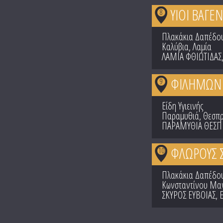
ΥΙΟΙ ΒΑΓΕ
8
Πλακάκια Δαπέδου
Καλύβια, Λαμία
ΛΑΜΙΑ ΦΘΙΩΤΙΔΑΣ
ΦΙΛΗΜΩΝ 
9
Είδη Υγιεινής
Παραμυθιά, Θεσπρ
ΠΑΡΑΜΥΘΙΑ ΘΕΣΠ
ΦΛΩΡΟΥΣ 
10
Πλακάκια Δαπέδου
Κωνσταντίνου Μαν
ΣΚΥΡΟΣ ΕΥΒΟΙΑΣ
,
Pages