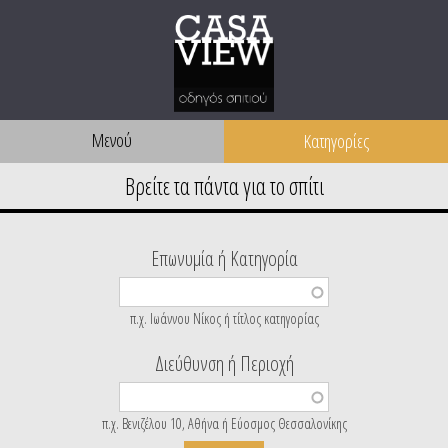
Μενού
Επωνυμία ή Κατηγορία
π.χ. Ιωάννου Νίκος ή τίτλος κατηγορίας
Διεύθυνση ή Περιοχή
π.χ. Βενιζέλου 10, Αθήνα ή Εύοσμος Θεσσαλονίκης