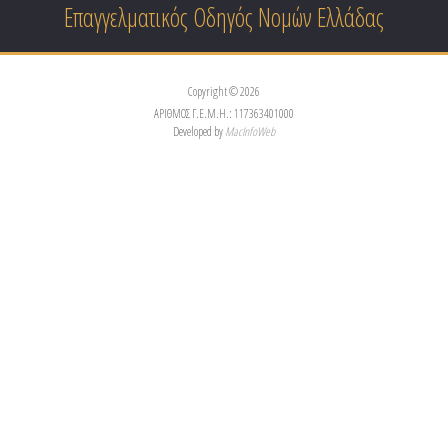
Επαγγελματικός Οδηγός Νομών Ελλάδας
Copyright © 2026
ΑΡΙΘΜΟΣ Γ.Ε.Μ.Η.: 117363401000
Developed by
MacInfoWeb