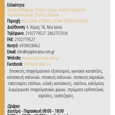
Ειδικότητα:
'Επιπλα Μπάνιου
Έπιπλα Γενικά
Έπιπλα Γραφείου
Έπιπλα Κουζίνας
Έπιπλα Παιδικά
Περιοχή:
ΝΕΑ ΙΩΝΙΑ ΑΤΤΙΚΗΣ
ΑΤΤΙΚΗ
ΣΤΕΡΕΑ ΕΛΛΑΔΑ
Διεύθυνση:
Λ. Κύμης 18, Νέα Ιωνία
Τηλέφωνο:
2102779527
2402757034
FAX:
2102779527
Κινητό:
6938028462
Email:
info@epiplorama.com.gr
Website:
www.epiplorama.com.gr
Facebook:
ΕΠΙΠΛΟΡΑΜΑ Ο.Ε.
Επισκευές επαγγελματικού εξοπλισμού, γωνιακοί καναπέδες,
κατασκευή σαλονιών, επισκευή σαλονιών, επισκευές καρεκλών,
ταπετσαρίες επίπλων, ειδικές κατασκευές, σαλόνια, καλύματα,
διαμόρφωση επαγγελματικών χώρων, στρώματα ορθοπεδικά,
καρέκλες, τραπεζαρίες.
Ωράριο
:
Δευτέρα - Παρασκευή 08:00 - 18:00