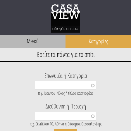
Μενού
Επωνυμία ή Κατηγορία
π.χ. Ιωάννου Νίκος ή τίτλος κατηγορίας
Διεύθυνση ή Περιοχή
π.χ. Βενιζέλου 10, Αθήνα ή Εύοσμος Θεσσαλονίκης