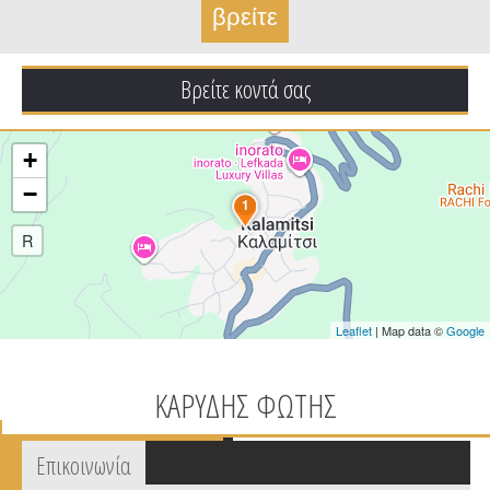
Βρείτε κοντά σας
+
−
1
R
Leaflet
| Map data ©
Google
ΚΑΡΥΔΗΣ ΦΩΤΗΣ
Tabs group καταχώρησης
Επικοινωνία
(active
tab)