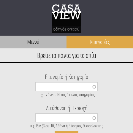
Μενού
Επωνυμία ή Κατηγορία
π.χ. Ιωάννου Νίκος ή τίτλος κατηγορίας
Διεύθυνση ή Περιοχή
π.χ. Βενιζέλου 10, Αθήνα ή Εύοσμος Θεσσαλονίκης