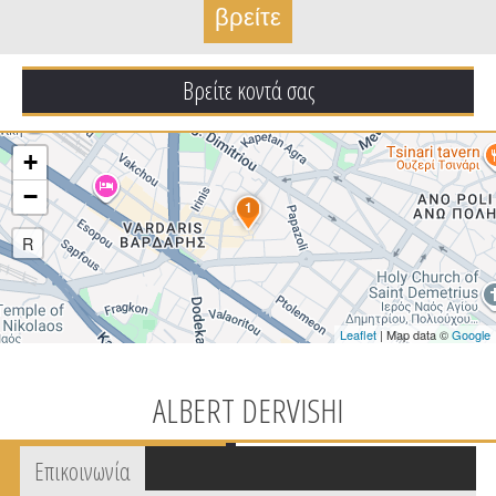
Βρείτε κοντά σας
+
−
1
R
Leaflet
| Map data ©
Google
ALBERT DERVISHI
Tabs group καταχώρησης
Επικοινωνία
(active
tab)