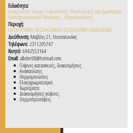
Ειδικότητα:
Ανακαινίσεις Χώρων
Γυψοσανίδες
Ψευδοροφές και Χωρίσματα
Ελαιοχρωματισμοί
Μονώσεις - Θερμομονώσεις
Περιοχή:
ΘΕΣΣΑΛΟΝΙΚΗ ΘΕΣΣΑΛΟΝΙΚΗΣ
ΘΕΣΣΑΛΟΝΙΚΗ
ΜΑΚΕΔΟΝΙΑ
Διεύθυνση:
Μαβίλη 21, Θεσσαλονίκη
Τηλέφωνο:
2311205747
Κινητό:
6942553164
Email:
albder08@hotmail.com
Γύψινες κατασκευές, διακοσμήσεις
Ανακαινίσεις
Θερμομονώσεις
Ελαιοχρωματισμοί
Χωρίσματα
Διακοσμήσεις γύψινες
Θερμοπροσόψεις