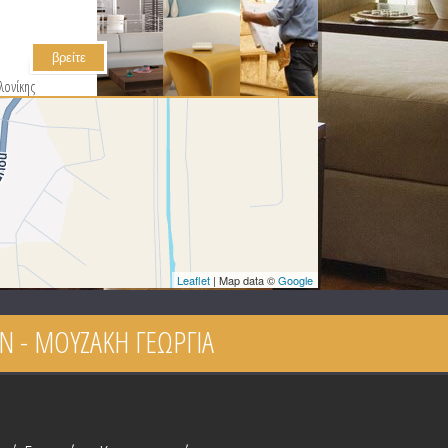
λονίκης
Leaflet
| Map data ©
Google
N - ΜΟΥΖΑΚΗ ΓΕΩΡΓΙΑ
ρησης
active
ab)