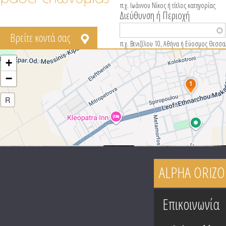
π.χ. Ιωάννου Νίκος ή τίτλος κατηγορίας
Διεύθυνση ή Περιοχή
Βρείτε κοντά σας
π.χ. Βενιζέλου 10, Αθήνα ή Εύοσμος Θεσσα
+
−
1
R
ALPHA ORIZO
Tabs group καταχώ
Επικοινωνία
(
t