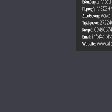
Μεσιτ
Ειδικότητα:
ΜΕΣΣΗΝ
Περιοχή:
Λεωφ.
Διεύθυνση:
27224
Τηλέφωνο:
6949667
Κινητό:
info@alpha
Email:
www.alp
Website: