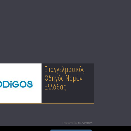
Επαγγελματικός
Κατασκευή
Οδηγός Νομών
Επαγγελματικών
Ελλάδας
Ιστοσελίδων
Developed by
MacInfoWeb