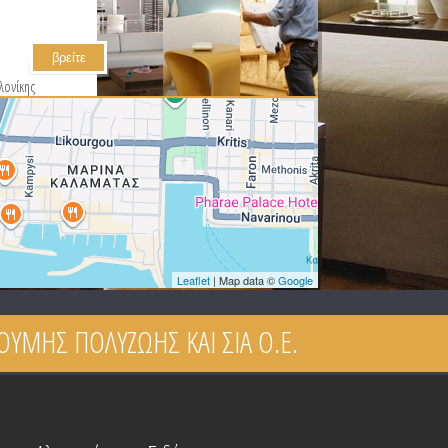
λονίκης
Leaflet
| Map data ©
Google
ΟΥΜΗΣ ΠΟΛΥΖΩΗΣ ΚΑΙ ΣΙΑ Ο.Ε.
ρησης
active
ab)