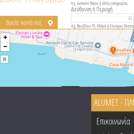
π.χ. Ιωάννου Νίκος ή τίτλος κατηγορίας
Διεύθυνση ή Περιοχή
Βρείτε κοντά σας
π.χ. Βενιζέλου 10, Αθήνα ή Εύοσμος Θεσσα
+
−
1
R
ALUMET - ΠΛ
Tabs group καταχώ
Επικοινωνία
(
t