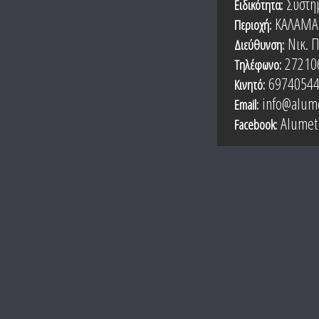
Συστή
Ειδικότητα:
ΚΑΛΑΜΑ
Περιοχή:
Νικ. 
Διεύθυνση:
27210
Τηλέφωνο:
6974054
Κινητό:
info@alume
Email:
Alumet
Facebook: