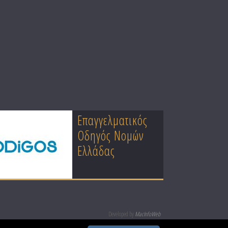
Επαγγελματικός
Κατασκευή
Οδηγός Νομών
Επαγγελματικών
Ελλάδας
Ιστοσελίδων
Developed by
MacInfoWeb