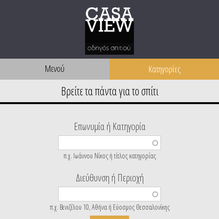
Μενού
Επωνυμία ή Κατηγορία
π.χ. Ιωάννου Νίκος ή τίτλος κατηγορίας
Διεύθυνση ή Περιοχή
π.χ. Βενιζέλου 10, Αθήνα ή Εύοσμος Θεσσαλονίκης