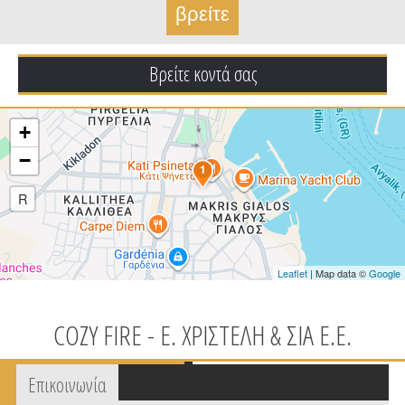
Βρείτε κοντά σας
+
−
1
R
Leaflet
| Map data ©
Google
COZY FIRE - Ε. ΧΡΙΣΤΕΛΗ & ΣΙΑ Ε.Ε.
Tabs group καταχώρησης
Επικοινωνία
(active
tab)