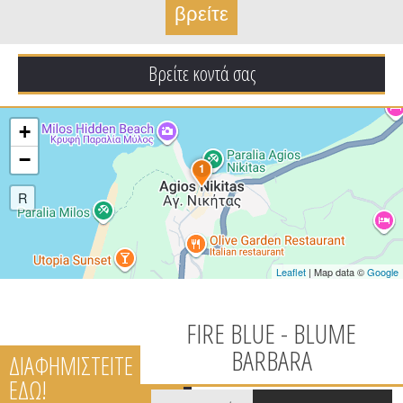
Βρείτε κοντά σας
+
−
1
R
Leaflet
| Map data ©
Google
FIRE BLUE - BLUME
BARBARA
ΔΙΑΦΗΜΙΣΤΕΙΤΕ
ΕΔΩ!
Tabs group καταχώρησης