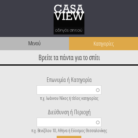
Μενού
Επωνυμία ή Κατηγορία
π.χ. Ιωάννου Νίκος ή τίτλος κατηγορίας
Διεύθυνση ή Περιοχή
π.χ. Βενιζέλου 10, Αθήνα ή Εύοσμος Θεσσαλονίκης