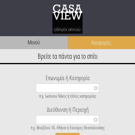
Μενού
Επωνυμία ή Κατηγορία
π.χ. Ιωάννου Νίκος ή τίτλος κατηγορίας
Διεύθυνση ή Περιοχή
π.χ. Βενιζέλου 10, Αθήνα ή Εύοσμος Θεσσαλονίκης