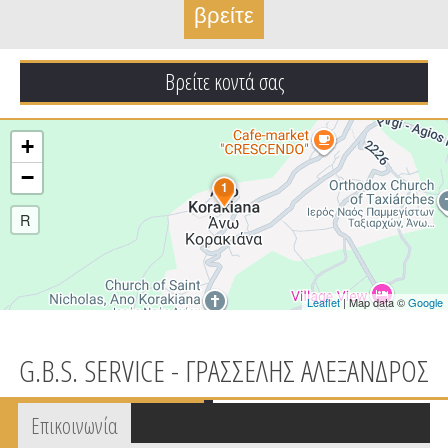
Βρείτε κοντά σας
+
−
1
R
Leaflet
| Map data ©
Google
G.B.S. SERVICE - ΓΡΑΣΣΕΛΗΣ ΑΛΕΞΑΝΔΡΟΣ
Tabs group καταχώρησης
Επικοινωνία
(active
tab)