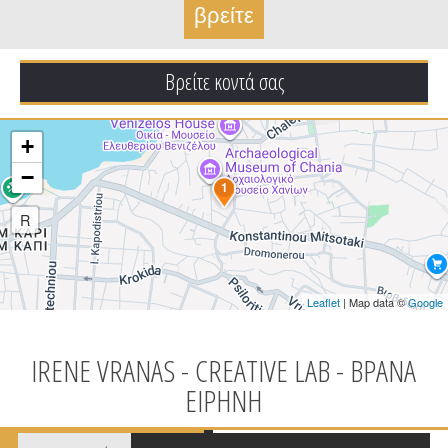
Βρείτε κοντά σας
+
−
1
R
Leaflet
| Map data ©
Google
IRENE VRANAS - CREATIVE LAB - ΒΡΑΝΑ
ΕΙΡΗΝΗ
Tabs group καταχώρησης