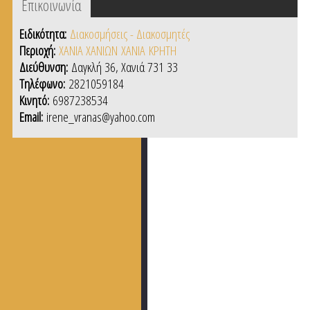
Επικοινωνία
(active
tab)
Ειδικότητα:
Διακοσμήσεις - Διακοσμητές
Περιοχή:
ΧΑΝΙΑ ΧΑΝΙΩΝ
ΧΑΝΙΑ
ΚΡΗΤΗ
Διεύθυνση:
Δαγκλή 36, Χανιά 731 33
Τηλέφωνο:
2821059184
Κινητό:
6987238534
Email:
irene_vranas@yahoo.com