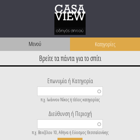
Μενού
Επωνυμία ή Κατηγορία
π.χ. Ιωάννου Νίκος ή τίτλος κατηγορίας
Διεύθυνση ή Περιοχή
π.χ. Βενιζέλου 10, Αθήνα ή Εύοσμος Θεσσαλονίκης