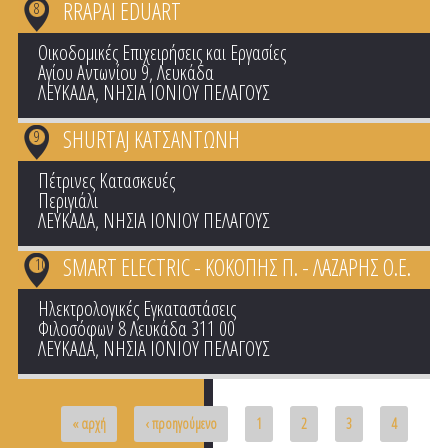
RRAPAI EDUART
8
Οικοδομικές Επιχειρήσεις και Εργασίες
Αγίου Αντωνίου 9, Λευκάδα
ΛΕΥΚΑΔΑ
,
ΝΗΣΙΑ ΙΟΝΙΟΥ ΠΕΛΑΓΟΥΣ
SHURTAJ ΚΑΤΣΑΝΤΩΝΗ
9
Πέτρινες Κατασκευές
Περιγιάλι
ΛΕΥΚΑΔΑ
,
ΝΗΣΙΑ ΙΟΝΙΟΥ ΠΕΛΑΓΟΥΣ
SMART ELECTRIC - ΚΟΚΟΠΗΣ Π. - ΛΑΖΑΡΗΣ Ο.Ε.
10
Ηλεκτρολογικές Εγκαταστάσεις
Φιλοσόφων 8 Λευκάδα 311 00
ΛΕΥΚΑΔΑ
,
ΝΗΣΙΑ ΙΟΝΙΟΥ ΠΕΛΑΓΟΥΣ
Pages
« αρχή
‹ προηγούμενο
1
2
3
4