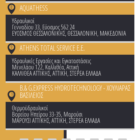
AQUATHESS
8
Υδραυλικοί
Γενναδίου 33, Εύοσμος 562 24
ΕΥΟΣΜΟΣ ΘΕΣΣΑΛΟΝΙΚΗΣ
,
ΘΕΣΣΑΛΟΝΙΚΗ
,
ΜΑΚΕΔΟΝΙΑ
ATHENS TOTAL SERVICE Ε.Ε.
9
Υδραυλικές Εργασίες και Εγκαταστάσεις
Μενελάου 122, Καλλιθέα, Αττική
ΚΑΛΛΙΘΕΑ ΑΤΤΙΚΗΣ
,
ΑΤΤΙΚΗ
,
ΣΤΕΡΕΑ ΕΛΛΑΔΑ
B.& G.EXPRESS HYDROTECHNOLOGY - ΧΟΥΛΙΑΡΑΣ
ΒΑΣΙΛΕΙΟΣ
10
Θερμοϋδραυλικοί
Βορείου Ηπείρου 33-35, Μαρούσι
ΜΑΡΟΥΣΙ ΑΤΤΙΚΗΣ
,
ΑΤΤΙΚΗ
,
ΣΤΕΡΕΑ ΕΛΛΑΔΑ
Pages