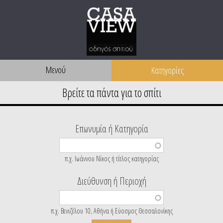
Μενού
Επωνυμία ή Κατηγορία
π.χ. Ιωάννου Νίκος ή τίτλος κατηγορίας
Διεύθυνση ή Περιοχή
π.χ. Βενιζέλου 10, Αθήνα ή Εύοσμος Θεσσαλονίκης