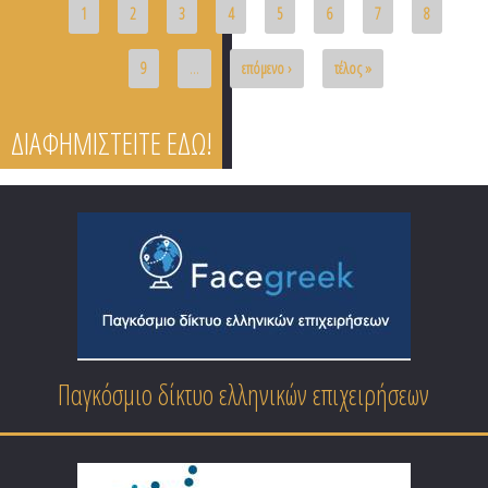
1
2
3
4
5
6
7
8
9
…
επόμενο ›
τέλος »
ΔΙΑΦΗΜΙΣΤΕΙΤΕ ΕΔΩ!
Παγκόσμιο δίκτυο ελληνικών επιχειρήσεων