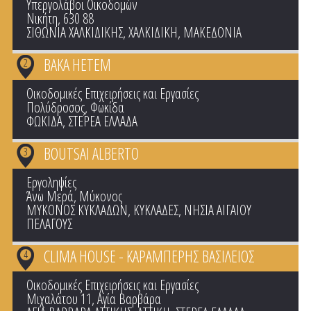
Υπεργολάβοι Οικοδομών
Νικήτη, 630 88
ΣΙΘΩΝΙΑ ΧΑΛΚΙΔΙΚΗΣ
,
ΧΑΛΚΙΔΙΚΗ
,
ΜΑΚΕΔΟΝΙΑ
BAKA HETEM
2
Οικοδομικές Επιχειρήσεις και Εργασίες
Πολύδροσος, Φωκίδα
ΦΩΚΙΔΑ
,
ΣΤΕΡΕΑ ΕΛΛΑΔΑ
BOUTSAI ALBERTO
3
Εργοληψίες
Άνω Μερά, Μύκονος
ΜΥΚΟΝΟΣ ΚΥΚΛΑΔΩΝ
,
ΚΥΚΛΑΔΕΣ
,
ΝΗΣΙΑ ΑΙΓΑΙΟΥ
ΠΕΛΑΓΟΥΣ
CLIMA HOUSE - ΚΑΡΑΜΠΕΡΗΣ ΒΑΣΙΛΕΙΟΣ
4
Οικοδομικές Επιχειρήσεις και Εργασίες
Μιχαλάτου 11, Αγία Βαρβάρα