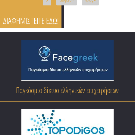
ΔΙΑΦΗΜΙΣΤΕΙΤΕ ΕΔΩ!
Επαγγελματικός Οδηγός Ειδικοτήτων Ελλάδας
Παγκόσμιο δίκτυο ελληνικών επιχειρήσεων