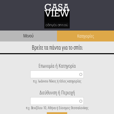
Μενού
Επωνυμία ή Κατηγορία
π.χ. Ιωάννου Νίκος ή τίτλος κατηγορίας
Διεύθυνση ή Περιοχή
π.χ. Βενιζέλου 10, Αθήνα ή Εύοσμος Θεσσαλονίκης