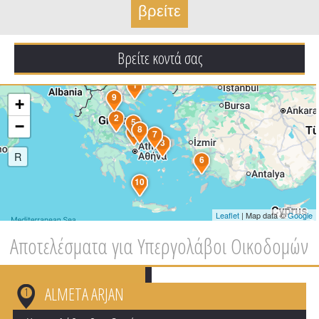
Βρείτε κοντά σας
1
9
+
2
5
−
8
4
7
3
R
6
10
Leaflet
| Map data ©
Google
Αποτελέσματα για Υπεργολάβοι Οικοδομών
ALMETA ARJAN
1