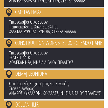
ΑΓΙΑ ΒΑΡBΑΡΑ ΑΤΤΙΚΗΣ
,
ΑΤΤΙΚΗ
,
ΣΤΕΡΕΑ ΕΛΛΑΔΑ
CMETAS ΗΛΙΑΣ
5
Υπεργολάβοι Οικοδομών
Παπασκιάδα 2, Χαλκίδα 341 00
ΧΑΛΚΙΔΑ ΕΥΒΟΙΑΣ
,
ΕΥΒΟΙΑ
,
ΣΤΕΡΕΑ ΕΛΛΑΔΑ
CONSTRUCTION WORK STELIOS - ΣΤΕΛΙΣΟ ΠΑΝΕ
6
Υπεργολάβοι Οικοδομών
ΣΥΜΗ ΓΙΑΛΟΣ
ΔΩΔΕΚΑΝΗΣΑ
,
ΝΗΣΙΑ ΑΙΓΑΙΟΥ ΠΕΛΑΓΟΥΣ
DEMAJ LEONIDHA
7
Οικοδομικές Επιχειρήσεις και Εργασίες
Στενιές, Άνδρος
ΑΝΔΡΟΣ ΚΥΚΛΑΔΩΝ
,
ΚΥΚΛΑΔΕΣ
,
ΝΗΣΙΑ ΑΙΓΑΙΟΥ ΠΕΛΑΓΟΥΣ
DOLLANI ILIR
8