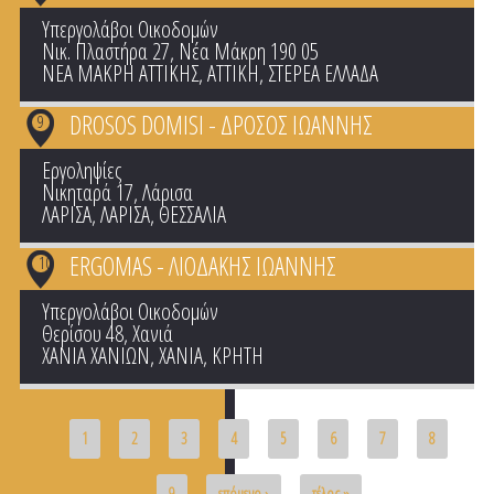
Υπεργολάβοι Οικοδομών
Νικ. Πλαστήρα 27, Νέα Μάκρη 190 05
ΝΕΑ ΜΑΚΡΗ ΑΤΤΙΚΗΣ
,
ΑΤΤΙΚΗ
,
ΣΤΕΡΕΑ ΕΛΛΑΔΑ
DROSOS DOMISI - ΔΡΟΣΟΣ ΙΩΑΝΝΗΣ
9
Εργοληψίες
Νικηταρά 17, Λάρισα
ΛΑΡΙΣΑ
,
ΛΑΡΙΣΑ
,
ΘΕΣΣΑΛΙΑ
ERGOMAS - ΛΙΟΔΑΚΗΣ ΙΩΑΝΝΗΣ
10
Υπεργολάβοι Οικοδομών
Θερίσου 48, Χανιά
ΧΑΝΙΑ ΧΑΝΙΩΝ
,
ΧΑΝΙΑ
,
ΚΡΗΤΗ
Pages
1
2
3
4
5
6
7
8
9
επόμενο ›
τέλος »