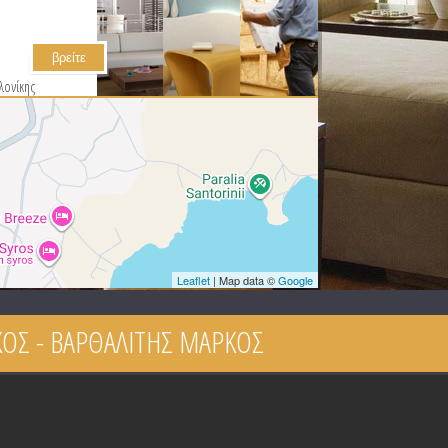
λονίκης
Leaflet
| Map data ©
Google
ΟΣ - ΒΑΡΘΑΛΙΤΗΣ ΜΑΡΚΟΣ
ρησης
active
ab)