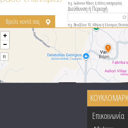
π.χ. Ιωάννου Νίκος ή τίτλος κατηγορίας
Διεύθυνση ή Περιοχή
Βρείτε κοντά σας
π.χ. Βενιζέλου 10, Αθήνα ή Εύοσμος Θεσσα
+
−
1
R
ΚΟΥΚΛΟΜΑΡΚ
Tabs group καταχώ
Επικοινωνία
(
t