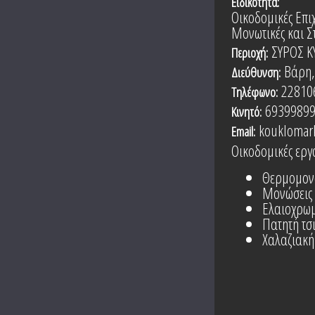
Ειδικότητα:
Οικοδομικές Επιχ
Μονωτικές και Σ
ΣΥΡΟΣ 
Περιοχή:
Βάρη,
Διεύθυνση:
22810
Τηλέφωνο:
6939989
Κινητό:
kouklomar
Email:
Οικοδομικές εργα
Θερμομονώ
Μονώσεις
Ελαιοχρωμ
Πατητή τσ
Χαλαζιακή