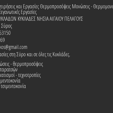
ειρήσεις και Εργασίες
Θερμοπροσόψεις
Μονώσεις - Θερμομον
τεγανωτικές Εργασίες
ΚΥΚΛΑΔΩΝ
ΚΥΚΛΑΔΕΣ
ΝΗΣΙΑ ΑΙΓΑΙΟΥ ΠΕΛΑΓΟΥΣ
 Σύρος
63150
969
kos@gmail.com
σίες στη Σύρο και σε όλες τις Κυκλάδες.
σεις - θερμοπροσόψεις
 ταρατσών
ατισμοί - τεχνοτροπίες
ιμεντοκονία
 τσιμεντοκονία