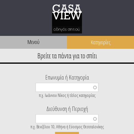
Μενού
Επωνυμία ή Κατηγορία
π.χ. Ιωάννου Νίκος ή τίτλος κατηγορίας
Διεύθυνση ή Περιοχή
π.χ. Βενιζέλου 10, Αθήνα ή Εύοσμος Θεσσαλονίκης