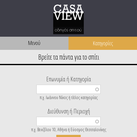
Μενού
Επωνυμία ή Κατηγορία
π.χ. Ιωάννου Νίκος ή τίτλος κατηγορίας
Διεύθυνση ή Περιοχή
π.χ. Βενιζέλου 10, Αθήνα ή Εύοσμος Θεσσαλονίκης