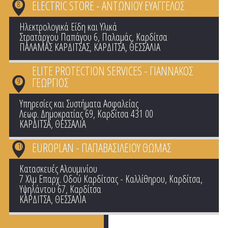
ELECTRIC STORE - ΑΝΤΩΝΙΟΥ ΕΥΑΓΓΕΛΟΣ
8
Ηλεκτρολογικά Είδη και Υλικά
Στρατάρχου Παπάγου 6, Παλαμάς, Καρδίτσα
ΠΑΛΑΜΑΣ ΚΑΡΔΙΤΣΑΣ
,
ΚΑΡΔΙΤΣΑ
,
ΘΕΣΣΑΛΙΑ
ELITE PROTECTION SERVICES - ΓΙΑΝΝΑΚΟΣ
ΓΕΩΡΓΙΟΣ
9
Υπηρεσίες και Συστήματα Ασφαλείας
Λεωφ. Δημοκρατίας 69, Καρδίτσα 431 00
ΚΑΡΔΙΤΣΑ
,
ΘΕΣΣΑΛΙΑ
EUROPLAN - ΠΑΠΑΒΑΣΙΛΕΙΟΥ ΘΩΜΑΣ
10
Κατασκευές Αλουμινίου
7 Xλμ Επαρχ. Οδού Καρδίτσας - Καλλίθηρου, Καρδίτσα,
Υψηλάντου 67, Καρδίτσα
ΚΑΡΔΙΤΣΑ
,
ΘΕΣΣΑΛΙΑ
Pages