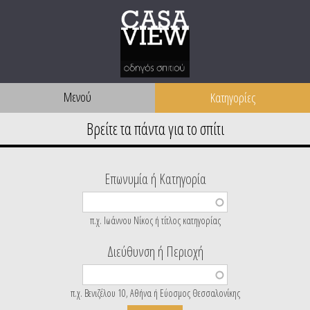
Μενού
Επωνυμία ή Κατηγορία
π.χ. Ιωάννου Νίκος ή τίτλος κατηγορίας
Διεύθυνση ή Περιοχή
π.χ. Βενιζέλου 10, Αθήνα ή Εύοσμος Θεσσαλονίκης