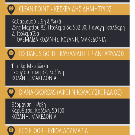
CLEAN POINT - ΚΕΣΚΕΛΙΔΗΣ ΔΗΜΗΤΡΙΟΣ
5
Καθαρισμού Είδη & Υλικά
25ης Μαρτίου 82, Πτολεμαΐδα 502 00, Παναγη Τσαλδαρη
2,Πτολεμαϊδα
ΠΤΟΛΕΜΑΪΔΑ ΚΟΖΑΝΗΣ
,
ΚΟΖΑΝΗ
,
ΜΑΚΕΔΟΝΙΑ
DG DAFUS GOLD - ΚΑΥΖΑΛΙΔΗΣ ΤΡΙΑΝΤΑΦΥΛΛΟΣ
6
Έπιπλα Μεταλλικά
Γεωργίου Τιόλη 32, Κοζάνη
ΚΟΖΑΝΗ
,
ΜΑΚΕΔΟΝΙΑ
DIANA-SKORDAS (ΑΦΟΙ ΝΙΚΟΛΑΟΥ ΣΚΟΡΔΑ ΟΕ)
7
Θέρμανση - Ψύξη
Καρυδίτσα, Κοζάνη, 50100
ΚΟΖΑΝΗ
,
ΜΑΚΕΔΟΝΙΑ
ECO FLOOR - ΕΥΚΟΛΙΔΟΥ ΜΑΡΙΑ
8