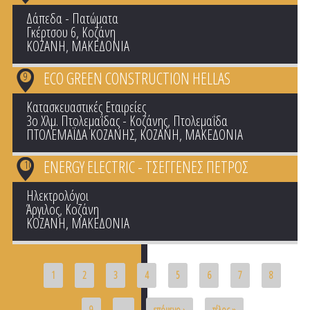
Δάπεδα - Πατώματα
Γκέρτσου 6, Κοζάνη
ΚΟΖΑΝΗ
,
ΜΑΚΕΔΟΝΙΑ
ECO GREEN CONSTRUCTION HELLAS
9
Κατασκευαστικές Εταιρείες
3o Χλμ. Πτολεμαΐδας - Κοζάνης, Πτολεμαΐδα
ΠΤΟΛΕΜΑΪΔΑ ΚΟΖΑΝΗΣ
,
ΚΟΖΑΝΗ
,
ΜΑΚΕΔΟΝΙΑ
ENERGY ELECTRIC - ΤΣΕΓΓΕΝΕΣ ΠΕΤΡΟΣ
10
Ηλεκτρολόγοι
Άργιλος, Κοζάνη
ΚΟΖΑΝΗ
,
ΜΑΚΕΔΟΝΙΑ
Pages
1
2
3
4
5
6
7
8
9
…
επόμενο ›
τέλος »