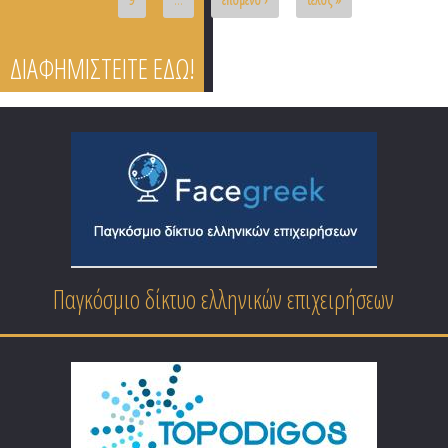
ΔΙΑΦΗΜΙΣΤΕΙΤΕ ΕΔΩ!
Επαγγελματικός Οδηγός Ειδικοτήτων Ελλάδας
Παγκόσμιο δίκτυο ελληνικών επιχειρήσεων