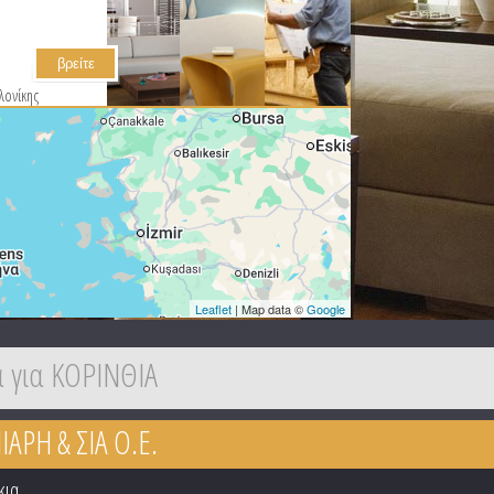
λονίκης
Leaflet
| Map data ©
Google
 για ΚΟΡΙΝΘΙΑ
ΑΡΗ & ΣΙΑ Ο.Ε.
κια