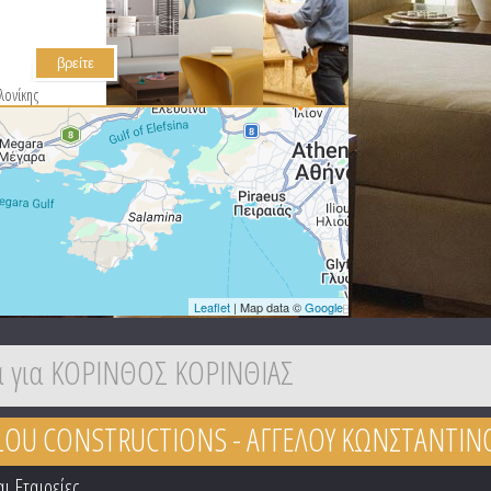
7
λονίκης
Leaflet
| Map data ©
Google
α για ΚΟΡΙΝΘΟΣ ΚΟΡΙΝΘΙΑΣ
ELOU CONSTRUCTIONS - ΑΓΓΕΛΟΥ ΚΩΝΣΤΑΝΤΙΝ
ι Εταιρείες