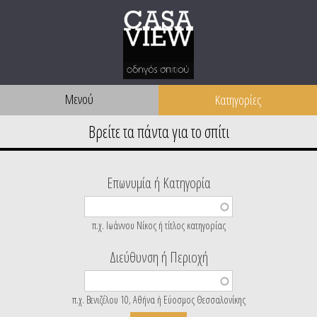
Μενού
Επωνυμία ή Κατηγορία
π.χ. Ιωάννου Νίκος ή τίτλος κατηγορίας
Διεύθυνση ή Περιοχή
π.χ. Βενιζέλου 10, Αθήνα ή Εύοσμος Θεσσαλονίκης