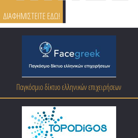
ΔΙΑΦΗΜΙΣΤΕΙΤΕ ΕΔΩ!
Επαγγελματικός Οδηγός Ειδικοτήτων Ελλάδας
Παγκόσμιο δίκτυο ελληνικών επιχειρήσεων