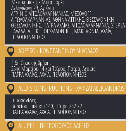
Μετακομίσεις - Μεταφορές
Δεληγιώργη 29, Αγρίνιο
ΑΓΡΙΝΙΟ ΑΙΤΩΛΟΑΚΑΡΝΑΝΙΑΣ
,
ΜΕΣΟΛΟΓΓΙ
ΑΙΤΩΛΟΑΚΑΡΝΑΝΙΑΣ
,
ΑΘΗΝΑ ΑΤΤΙΚΗΣ
,
ΘΕΣΣΑΛΟΝΙΚΗ
ΘΕΣΣΑΛΟΝΙΚΗΣ
,
ΠΑΤΡΑ ΑΧΑΪΑΣ
,
ΑΙΤΩΛΟΑΚΑΡΝΑΝΙΑ
,
ΣΤΕΡΕΑ
ΕΛΛΑΔΑ
,
ΑΤΤΙΚΗ
,
ΘΕΣΣΑΛΟΝΙΚΗ
,
ΜΑΚΕΔΟΝΙΑ
,
ΑΧΑΪΑ
,
ΠΕΛΟΠΟΝΝΗΣΟΣ
ADESSO - ΚΩΝΣΤΑΝΤΙΝΟΥ ΝΙΚΟΛΑΟΣ
2
Είδη Οικιακής Χρήσης
25ης Μαρτίου 14 και Τσίρου, Πάτρα, Αχαΐας
ΠΑΤΡΑ ΑΧΑΪΑΣ
,
ΑΧΑΪΑ
,
ΠΕΛΟΠΟΝΝΗΣΟΣ
ALEXIS CONSTRUCTIONS - XARIZAI ALEKSANDROS
3
Γυψοσανίδες
Βορείου Ηπείρου 140, Πάτρα 262 22
ΠΑΤΡΑ ΑΧΑΪΑΣ
,
ΑΧΑΪΑ
,
ΠΕΛΟΠΟΝΝΗΣΟΣ
ALUPET - ΠΕΤΡΟΠΟΥΛΟΣ ΑΛΕΞΗΣ
4