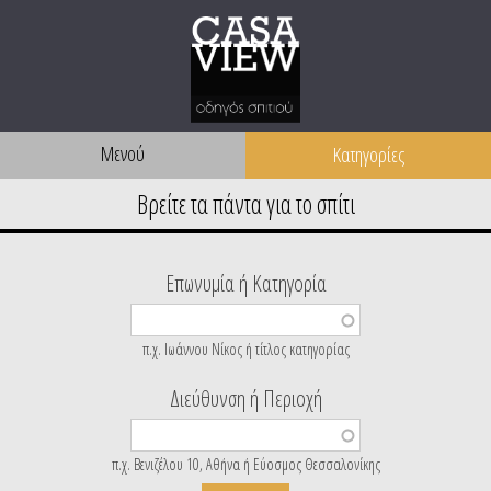
Μενού
Επωνυμία ή Κατηγορία
π.χ. Ιωάννου Νίκος ή τίτλος κατηγορίας
Διεύθυνση ή Περιοχή
π.χ. Βενιζέλου 10, Αθήνα ή Εύοσμος Θεσσαλονίκης