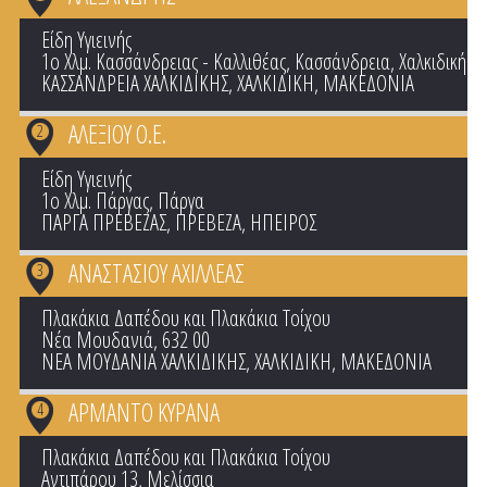
Είδη Υγιεινής
1ο Χλμ. Κασσάνδρειας - Καλλιθέας, Κασσάνδρεια, Χαλκιδική
ΚΑΣΣΑΝΔΡΕΙΑ ΧΑΛΚΙΔΙΚΗΣ
,
ΧΑΛΚΙΔΙΚΗ
,
ΜΑΚΕΔΟΝΙΑ
ΑΛΕΞΙΟΥ Ο.Ε.
2
Είδη Υγιεινής
1ο Χλμ. Πάργας, Πάργα
ΠΑΡΓΑ ΠΡΕΒΕΖΑΣ
,
ΠΡΕΒΕΖΑ
,
ΗΠΕΙΡΟΣ
ΑΝΑΣΤΑΣΙΟΥ ΑΧΙΛΛΕΑΣ
3
Πλακάκια Δαπέδου και Πλακάκια Τοίχου
Νέα Μουδανιά, 632 00
ΝΕΑ ΜΟΥΔΑΝΙΑ ΧΑΛΚΙΔΙΚΗΣ
,
ΧΑΛΚΙΔΙΚΗ
,
ΜΑΚΕΔΟΝΙΑ
ΑΡΜΑΝΤΟ ΚΥΡΑΝΑ
4
Πλακάκια Δαπέδου και Πλακάκια Τοίχου
Αντιπάρου 13, Μελίσσια