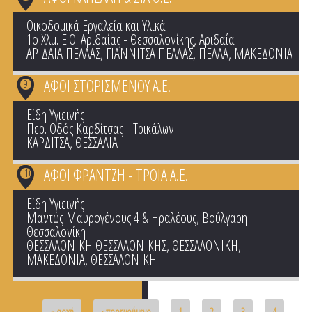
Οικοδομικά Εργαλεία και Υλικά
1ο Χλμ. Ε.Ο. Αριδαίας - Θεσσαλονίκης, Αριδαία
ΑΡΙΔΑΙΑ ΠΕΛΛΑΣ
,
ΓΙΑΝΝΙΤΣΑ ΠΕΛΛΑΣ
,
ΠΕΛΛΑ
,
ΜΑΚΕΔΟΝΙΑ
ΑΦΟΙ ΣΤΟΡΙΣΜΕΝΟΥ Α.Ε.
9
Είδη Υγιεινής
Περ. Οδός Καρδίτσας - Τρικάλων
ΚΑΡΔΙΤΣΑ
,
ΘΕΣΣΑΛΙΑ
ΑΦΟΙ ΦΡΑΝΤΖΗ - ΤΡΟΙΑ Α.Ε.
10
Είδη Υγιεινής
Μαντώς Μαυρογένους 4 & Ηραλέους, Βούλγαρη
Θεσσαλονίκη
ΘΕΣΣΑΛΟΝΙΚΗ ΘΕΣΣΑΛΟΝΙΚΗΣ
,
ΘΕΣΣΑΛΟΝΙΚΗ
,
ΜΑΚΕΔΟΝΙΑ
,
ΘΕΣΣΑΛΟΝΙΚΗ
Pages
« αρχή
‹ προηγούμενο
1
2
3
4