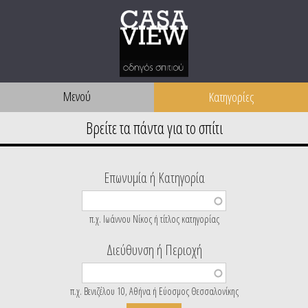
Μενού
Επωνυμία ή Κατηγορία
π.χ. Ιωάννου Νίκος ή τίτλος κατηγορίας
Διεύθυνση ή Περιοχή
π.χ. Βενιζέλου 10, Αθήνα ή Εύοσμος Θεσσαλονίκης