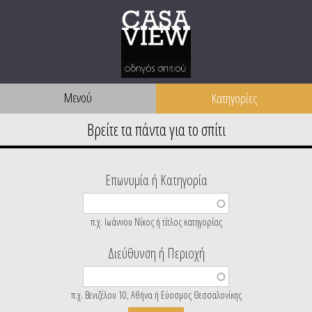
Μενού
Επωνυμία ή Κατηγορία
π.χ. Ιωάννου Νίκος ή τίτλος κατηγορίας
Διεύθυνση ή Περιοχή
π.χ. Βενιζέλου 10, Αθήνα ή Εύοσμος Θεσσαλονίκης