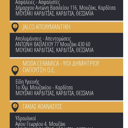
Ασφάλειες - Ασφαλιστές
Δήμαρχου Αντώνη Βασιλείου 116, Μουζάκι, Καρδίτσα
ΜΟΥΖΑΚΙ ΚΑΡΔΙΤΣΑΣ
,
ΚΑΡΔΙΤΣΑ
,
ΘΕΣΣΑΛΙΑ
JALCO ΑΠΟΛΥΜΑΝΤΙΚΗ
2
Απολυμάνσεις - Απεντομώσεις
ΑΝΤΩΝΗ ΒΑΣΙΛΕΙΟΥ 77 Μουζάκι 430 60
ΜΟΥΖΑΚΙ ΚΑΡΔΙΤΣΑΣ
,
ΚΑΡΔΙΤΣΑ
,
ΘΕΣΣΑΛΙΑ
MODA CERAMICA - ΥΙΟΙ ΔΗΜΗΤΡΙΟΥ
ΠΑΠΟΥΤΣΗ Ο.Ε.
3
Είδη Υγιεινής
1ο Χλμ. Μουζακίου - Καρδίτσα
ΜΟΥΖΑΚΙ ΚΑΡΔΙΤΣΑΣ
,
ΚΑΡΔΙΤΣΑ
,
ΘΕΣΣΑΛΙΑ
ΓΑΚΙΑΣ ΑΘΑΝΑΣΙΟΣ
4
Υδραυλικοί
Αγίου Γεωργίου 4, Μουζάκι